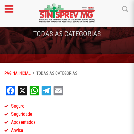
TODAS AS CATEGORIAS
PÁGINA INICIAL
TODAS AS CATEGORIAS
Facebook
X
WhatsApp
Telegram
Email
Seguro
Seguridade
Aposentados
Anvisa