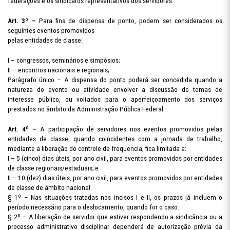
federações e os sindicatos representativos dos servidores.
Art. 3º –
Para fins de dispensa de ponto, podem ser considerados os
seguintes eventos promovidos
pelas entidades de classe:
I – congressos, seminários e simpósios;
II – encontros nacionais e regionais;
Parágrafo único – A dispensa do ponto poderá ser concedida quando a
natureza do evento ou atividade envolver a discussão de temas de
interesse público, ou voltados para o aperfeiçoamento dos serviços
prestados no âmbito da Administração Pública Federal.
Art. 4º –
A participação de servidores nos eventos promovidos pelas
entidades de classe, quando coincidentes com a jornada de trabalho,
mediante a liberação do controle de frequencia, fica limitada a:
I – 5 (cinco) dias úteis, por ano civil, para eventos promovidos por entidades
de classe regionais/estaduais; e
II – 10 (dez) dias úteis, por ano civil, para eventos promovidos por entidades
de classe de âmbito nacional.
§ 1º – Nas situações tratadas nos incisos I e II, os prazos já incluem o
período necessário para o deslocamento, quando for o caso.
§ 2º – A liberação de servidor que estiver respondendo a sindicância ou a
processo administrativo disciplinar dependerá de autorização prévia da