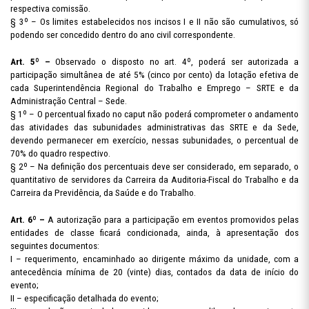
respectiva comissão.
§ 3º – Os limites estabelecidos nos incisos I e II não são cumulativos, só
podendo ser concedido dentro do ano civil correspondente.
Art. 5º –
Observado o disposto no art. 4º, poderá ser autorizada a
participação simultânea de até 5%
(cinco por cento) da lotação efetiva de
cada Superintendência Regional do Trabalho e Emprego – SRTE e da
Administração Central – Sede.
§ 1º – O percentual fixado no caput não poderá comprometer o andamento
das atividades das subunidades administrativas das SRTE e da Sede,
devendo permanecer em exercício, nessas subunidades, o percentual de
70% do quadro respectivo.
§ 2º – Na definição dos percentuais deve ser considerado, em separado, o
quantitativo de servidores da Carreira da Auditoria-Fiscal do Trabalho e da
Carreira da Previdência, da Saúde e do Trabalho.
Art. 6º –
A autorização para a participação em eventos promovidos pelas
entidades de classe ficará
condicionada, ainda, à apresentação dos
seguintes documentos:
I – requerimento, encaminhado ao dirigente máximo da unidade, com a
antecedência mínima de 20 (vinte) dias, contados da data de início do
evento;
II – especificação detalhada do evento;