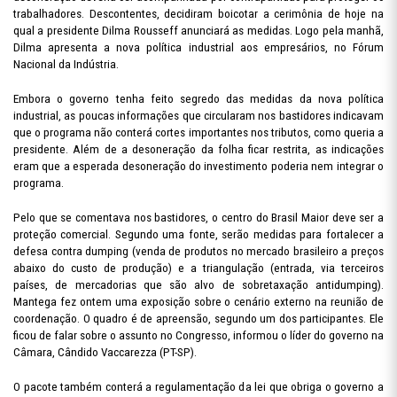
trabalhadores. Descontentes, decidiram boicotar a cerimônia de hoje na
qual a presidente Dilma Rousseff anunciará as medidas. Logo pela manhã,
Dilma apresenta a nova política industrial aos empresários, no Fórum
Nacional da Indústria.
Embora o governo tenha feito segredo das medidas da nova política
industrial, as poucas informações que circularam nos bastidores indicavam
que o programa não conterá cortes importantes nos tributos, como queria a
presidente. Além de a desoneração da folha ficar restrita, as indicações
eram que a esperada desoneração do investimento poderia nem integrar o
programa.
Pelo que se comentava nos bastidores, o centro do Brasil Maior deve ser a
proteção comercial. Segundo uma fonte, serão medidas para fortalecer a
defesa contra dumping (venda de produtos no mercado brasileiro a preços
abaixo do custo de produção) e a triangulação (entrada, via terceiros
países, de mercadorias que são alvo de sobretaxação antidumping).
Mantega fez ontem uma exposição sobre o cenário externo na reunião de
coordenação. O quadro é de apreensão, segundo um dos participantes. Ele
ficou de falar sobre o assunto no Congresso, informou o líder do governo na
Câmara, Cândido Vaccarezza (PT-SP).
O pacote também conterá a regulamentação da lei que obriga o governo a