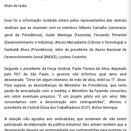
título de teste.
Essa foi a informação recebida ontem pelos representantes das centrais
sindicais que se reuniram com os ministros Gilberto Carvalho (secretaria-
geral da Presidência), Guido Mantega (Fazenda), Fernando Pimentel
(Desenvolvimento e Indústria), Aloizio Mercadante (Ciência e Tecnologia) e
Garibaldi Alves (Previdência), além do presidente do Banco Nacional de
Desenvolvimento Social (BNDES), Luciano Coutinho.
Segundo o presidente da Força Sindical, Paulo Pereira da Silva, deputado
pelo PDT de São Paulo, o governo não informou qual setor será
desonerado. "Deve ser algum intensivo de mão de obra, têxtil ou TI", disse.
Para superar as desconfianças do Ministério da Previdência, que teme
perda de arrecadação com a medida, o Ministério da Fazenda concordou
em cobrir eventuais prejuízos. "É um projeto piloto em um setor. Não
concordamos com a desoneração sem contrapartidas", afirmou o
presidente da Central Única dos Trabalhadores (CUT), Arthur Henrique.
A solução não agradou aos sindicalistas, que reclamam de não terem
participado da elaboração da política industrial. Eles acham também que a
desoneração deveria ser acompanhada por contrapartidas para proteger os