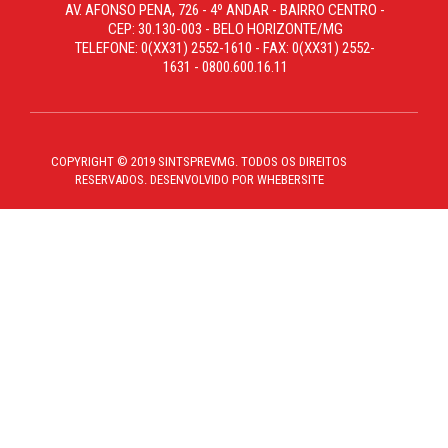
AV. AFONSO PENA, 726 - 4º ANDAR - BAIRRO CENTRO -
CEP: 30.130-003 - BELO HORIZONTE/MG
TELEFONE: 0(XX31) 2552-1610 - FAX: 0(XX31) 2552-
1631 - 0800.600.16.11
COPYRIGHT © 2019 SINTSPREVMG. TODOS OS DIREITOS
RESERVADOS. DESENVOLVIDO POR WHEBERSITE