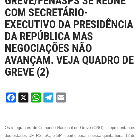
GREVE/FENASPS SE REÚNE
COM SECRETÁRIO-
EXECUTIVO DA PRESIDÊNCIA
DA REPÚBLICA MAS
NEGOCIAÇÕES NÃO
AVANÇAM. VEJA QUADRO DE
GREVE (2)
Facebook
X
WhatsApp
Telegram
Email
Os integrantes do Comando Nacional de Greve (CNG) – representantes
dos estados DF, RS, SC, e SP – participaram nessa quinta-feira, 12 de