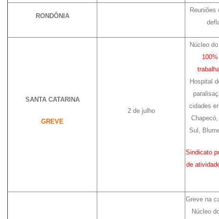
Reuniões 
RONDÔNIA
defl
Núcleo do
100% 
trabalh
Hospital d
paralisaç
SANTA CATARINA
cidades 
2 de julho
Chapecó, 
GREVE
Sul, Blume
Sindicato 
de ativida
Greve na ca
Núcleo d