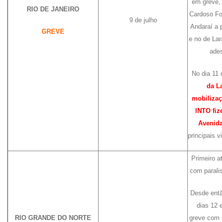
em greve,
RIO DE JANEIRO
Cardoso Fo
9 de julho
Andaraí a p
GREVE
e no de Lar
ade
No dia 11 
da L
mobiliza
INTO fiz
Avenida
principais v
Primeiro at
com parali
Desde entã
dias 12 e
RIO GRANDE DO NORTE
greve com 