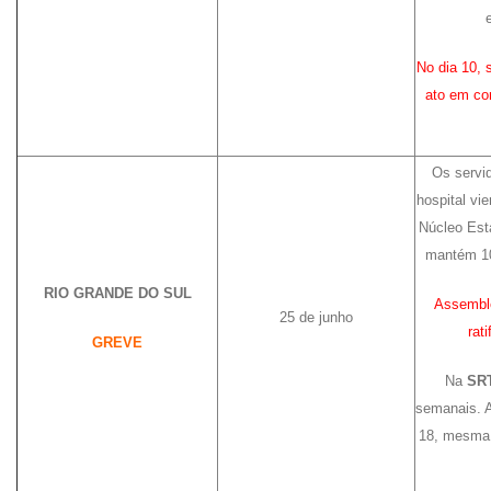
No dia 10, 
ato em co
Os servi
hospital vi
Núcleo Est
mantém 10
RIO GRANDE DO SUL
Assemble
25 de junho
rat
GREVE
Na
SR
semanais. A
18, mesma 