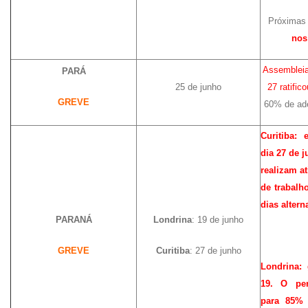
Próximas 
nos
Assembleia
PARÁ
25 de junho
27 ratific
GREVE
60% de ade
Curitiba:
dia 27 de 
realizam a
de trabalh
dias altern
PARANÁ
Londrina
: 19 de junho
GREVE
Curitiba
: 27 de junho
Londrina:
19. O per
para 85% 