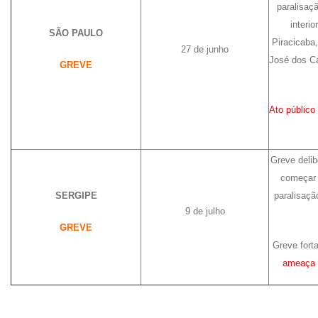
paralisaç
interi
SÃO PAULO
Piracicaba,
27 de junho
José dos C
GREVE
Ato público 
Greve deli
começar 
SERGIPE
paralisação
9 de julho
GREVE
Greve for
ameaça 