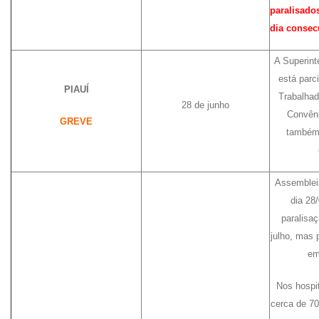
paralisado
dia consec
A Superin
está parc
PIAUÍ
Trabalhad
28 de junho
Convêni
GREVE
também 
Assembleia
dia 28
paralisaç
julho, mas
e
Nos hospit
cerca de 7