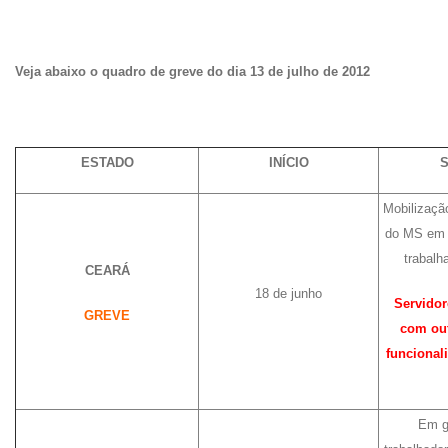
Veja abaixo o quadro de greve do dia 13 de julho de 2012
ESTADO
INÍCIO
Mobilizaçã
do MS em 
trabalh
CEARÁ
18 de junho
Servidor
GREVE
com out
funcional
Em g