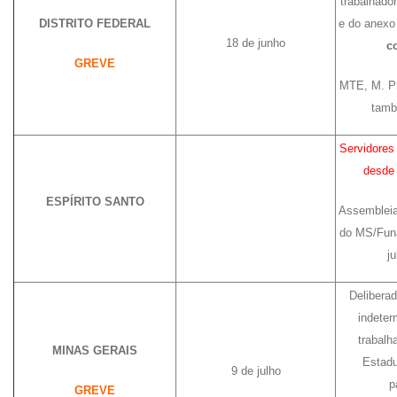
trabalhado
DISTRITO FEDERAL
e do anexo
18 de junho
c
GREVE
MTE, M. Pr
tamb
Servidores
desde 
ESPÍRITO SANTO
Assembleia
do MS/Funa
ju
Delibera
indete
trabalh
MINAS GERAIS
Estadu
9 de julho
p
GREVE