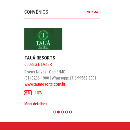
CONVÊNIOS
VER MAIS
TAUÁ RESORTS
CLUBES E LAZER
Roças Novas . Caeté/MG
(31) 3236-1900 | Whatsapp: (31) 99562-8391
www.tauaresorts.com.br
10%
Mais detalhes