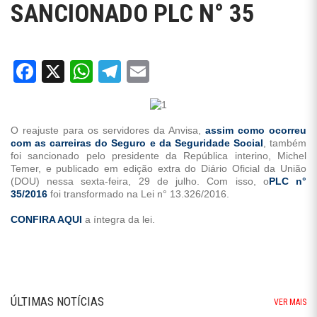
SANCIONADO PLC N° 35
Facebook
X
WhatsApp
Telegram
Email
O reajuste para os servidores da Anvisa,
assim como ocorreu
com as carreiras do Seguro e da Seguridade Social
, também
foi sancionado pelo presidente da República interino, Michel
Temer, e publicado em edição extra do Diário Oficial da União
(DOU) nessa sexta-feira, 29 de julho. Com isso, o
PLC n°
35/2016
foi transformado na Lei n° 13.326/2016.
CONFIRA AQUI
a íntegra da lei.
ÚLTIMAS NOTÍCIAS
VER MAIS