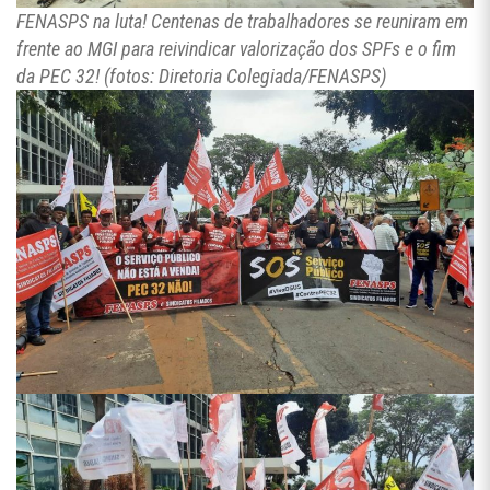
FENASPS na luta! Centenas de trabalhadores se reuniram em
frente ao MGI para reivindicar valorização dos SPFs e o fim
da PEC 32! (fotos: Diretoria Colegiada/FENASPS)