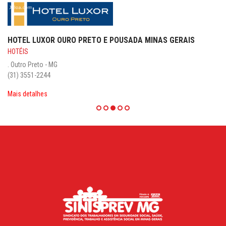
LÉIA GERKEN BUFFET E PÂTISSERIE
BUFFET E DECORAÇÃO DE FESTA
Horto . Belo Horizonte
(31) 3072-2040 / (31) 9 9947-8695
Mais detalhes