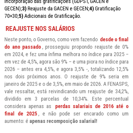
Incorporação das gratificações (GDPST, GACEN e
GECEN);
3)
Reajuste da GACEN e GECEN;
4)
Gratificação
70×30;
5)
Adicionais de Gratificação.
REAJUSTE NOS SALÁRIOS
Neste ponto, o Governo, como vem fazendo
desde o final
do ano passado
, prosseguiu propondo reajuste de 0%
em 2024, e fez uma ínfima melhora no índice para 2025 –
em vez de 4,5%, agora são 9% – e uma piora no índice para
2026 – antes era 4,5%, e agora 3,5% -, totalizando 12,5%
nos dois próximos anos. O reajuste de 9% seria em
janeiro de 2025 e o de 3,5%, em maio de 2026.
A FENASPS,
vale ressaltar, está reivindicando um reajuste de 34,2%,
dividido em 3 parcelas de 10,34%. Este percentual
considera apenas as
perdas salariais de 2016 até o
final de 2025
, e não pode ser encarado como um
aumento: é
apenas recomposição salarial!