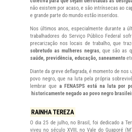
coletiva para que sejam derrotadas as desigu
não existem por acaso, e são intrínsecas ao c
e grande parte do mundo estão inseridos.
Nos últimos anos, especialmente durante a úl
trabalhadores do Serviço Público Federal sofr
precarização nos locais de trabalho, que tr
sobretudo as mulheres negras
, que são as 
saúde, previdência, educação, saneamento
et
Diante da greve deflagrada, é momento de nos u
povo negro, que na luta pela própria sobrevi
lembrar que
a FENASPS está na luta por pol
historicamente negado ao povo negro brasilei
RAINHA TEREZA
O dia 25 de julho, no Brasil, foi dedicado a 
viveu no século XVIII, no Vale do Guaporé (M