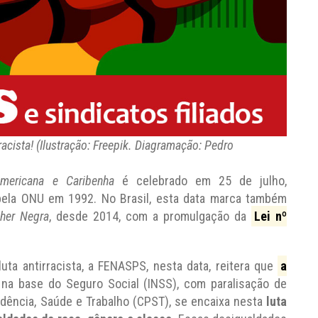
cista! (Ilustração: Freepik. Diagramação: Pedro
Americana e Caribenha
é celebrado em 25 de julho,
pela ONU em 1992. No Brasil, esta data marca também
lher Negra
, desde 2014, com a promulgação da
Lei nº
ta antirracista, a FENASPS, nesta data, reitera que
a
, na base do Seguro Social (INSS), com paralisação de
idência, Saúde e Trabalho (CPST), se encaixa nesta
luta