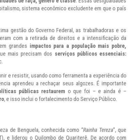
aldades de raça, gênero e classe
. Essas desigualdades
apitalismo, sistema econômico excludente em que o país
tima gestão do Governo Federal, as trabalhadoras e os
eram com a retirada de direitos e a intensificação da
azem grandes
impactos para a população mais pobre,
que mais precisam dos
serviços públicos essenciais:
c.
nir e resistir, usando como ferramenta a experiência do
vência aprendeu a rechaçar seus algozes. É importante
íticas públicas restaurem
o que foi – e ainda é –
ro
, e isso inclui o fortalecimento do Serviço Público.
Tereza de Benguela, conhecida como “
Rainha Tereza
”, que
T), e liderou o Quilombo de Quariterê. De acordo com