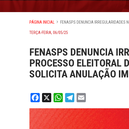
PÁGINA INICIAL
FENASPS DENUNCIA IRREGULARIDADES N
TERÇA-FEIRA, 06/05/25
FENASPS DENUNCIA IR
PROCESSO ELEITORAL 
SOLICITA ANULAÇÃO I
Facebook
X
WhatsApp
Telegram
Email