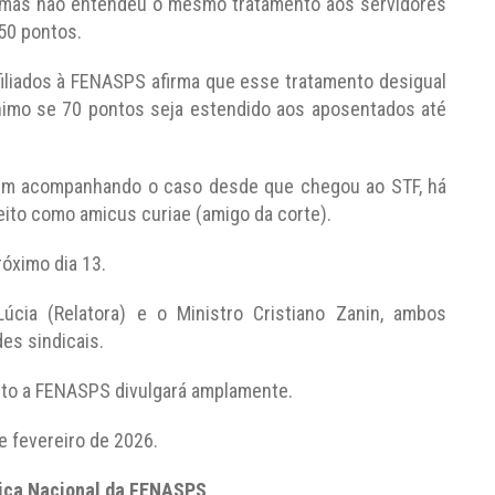
, mas não entendeu o mesmo tratamento aos servidores
50 pontos.
filiados à FENASPS afirma que esse tratamento desigual
ínimo se 70 pontos seja estendido aos aposentados até
vem acompanhando o caso desde que chegou ao STF, há
feito como amicus curiae (amigo da corte).
róximo dia 13.
úcia (Relatora) e o Ministro Cristiano Zanin, ambos
des sindicais.
ento a FENASPS divulgará amplamente.
de fevereiro de 2026.
dica Nacional da FENASPS