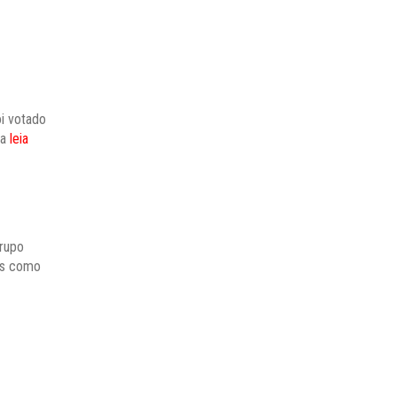
oi votado
ia
leia
grupo
ais como