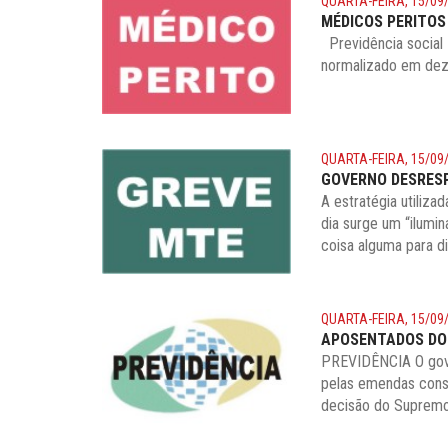
QUARTA-FEIRA, 15/09
MÉDICOS PERITOS
Previdência social 
normalizado em dez
QUARTA-FEIRA, 15/09
GOVERNO DESRESP
A estratégia utiliz
dia surge um “ilumin
coisa alguma para di
QUARTA-FEIRA, 15/09
APOSENTADOS DO 
PREVIDÊNCIA O gove
pelas emendas const
decisão do Supremo 