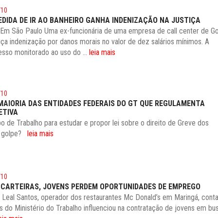
/10
EDIDA DE IR AO BANHEIRO GANHA INDENIZAÇÃO NA JUSTIÇA
Em São Paulo Uma ex-funcionária de uma empresa de call center de Go
iça indenização por danos morais no valor de dez salários mínimos. A
sso monitorado ao uso do ...
leia mais
/10
MAIORIA DAS ENTIDADES FEDERAIS DO GT QUE REGULAMENTA
ETIVA
po de Trabalho para estudar e propor lei sobre o direito de Greve dos
um golpe?
leia mais
/10
 CARTEIRAS, JOVENS PERDEM OPORTUNIDADES DE EMPREGO
 Leal Santos, operador dos restaurantes Mc Donald’s em Maringá, cont
s do Ministério do Trabalho influenciou na contratação de jovens em bu