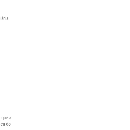
iânia
a que a
sca do