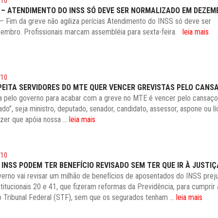
/10
 – ATENDIMENTO DO INSS SÓ DEVE SER NORMALIZADO EM DEZEM
– Fim da greve não agiliza perícias Atendimento do INSS só deve ser
embro. Profissionais marcam assembléia para sexta-feira.
leia mais
/10
EITA SERVIDORES DO MTE QUER VENCER GREVISTAS PELO CANS
ada pelo governo para acabar com a greve no MTE é vencer pelo cansaço
ado”, seja ministro, deputado, senador, candidato, assessor, aspone ou l
zer que apóia nossa ...
leia mais
/10
INSS PODEM TER BENEFÍCIO REVISADO SEM TER QUE IR À JUSTIÇ
rno vai revisar um milhão de benefícios de aposentados do INSS prej
itucionais 20 e 41, que fizeram reformas da Previdência, para cumprir 
Tribunal Federal (STF), sem que os segurados tenham ...
leia mais