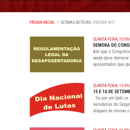
PÁGINA INICIAL
ÚLTIMAS NOTÍCIAS
(PÁGINA 401)
QUARTA-FEIRA, 15/09
DEMORA DO CONG
Até que o Congresso
ainda deve demorar 
aposentados que qui
QUARTA-FEIRA, 15/09
15 E 16 DE SETE
Se por um lado os d
servidores do Segur
ataques às nossas co