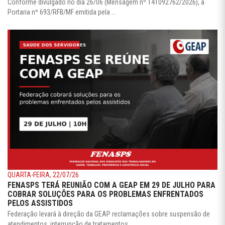
Conforme divulgado no dia 26/06 (Mensagem nº 141092762/2026), a
Portaria nº 693/RFB/MF emitida pela ...
QUARTA-FEIRA, 22/07/26
FENASPS TERÁ REUNIÃO COM A GEAP EM 29 DE JULHO PARA
COBRAR SOLUÇÕES PARA OS PROBLEMAS ENFRENTADOS
PELOS ASSISTIDOS
Federação levará à direção da GEAP reclamações sobre suspensão de
atendimentos, interrupção de tratamentos, ...