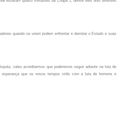
onde estavam quatro militantes da Chapa 1, dentre eles dois diretores
lhadores quando se unem podem enfrentar e derrotar o Estado e suas
disputa, valeu acreditarmos que poderemos seguir adiante na luta de
 da esperança que os novos tempos virão com a luta de homens e