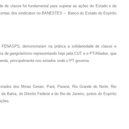
ade de classe foi fundamental para superar as ações do Estado e da
as contas dos sindicatos no BANESTES – Banco do Estado do Espírito
 à FENASPS, demonstraram na prática a solidariedade de classe e
rma de
gangsterismo
representando hoje pela CUT e o PT/Aliados, que
uerda, principalmente nos estados onde o PT governa.
Estados dos Minas Gerais, Pará, Paraná, Rio Grande do Norte, Rio
a Bahia, do Distrito Federal e do Rio de Janeiro, juntos do Espírito
ições.