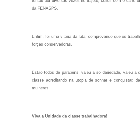
tentou por diversas vezes no trajeto, colidir com o carro 
da FENASPS.
Enfim, foi uma vitória da luta, comprovando que os traba
forças conservadoras.
Estão todos de parabéns, valeu a solidariedade, valeu a 
classe acreditando na utopia de sonhar e conquistar,
mulheres.
Viva a Unidade da classe trabalhadora!