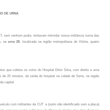
RO DE URNA
T, sem nenhum pudor, tentavam intimidar nossa militância numa das
lo, na
urna 28
, localizada na região metropolitana de Vitória, quatro
os que coletou os votos do Hospital Dório Silva, com direito a uma
s de 25 minutos, da saída do hospital na cidade de Serra, na região
da capital.
eiculo com militantes da CUT e (outro não identificado sem a placa)