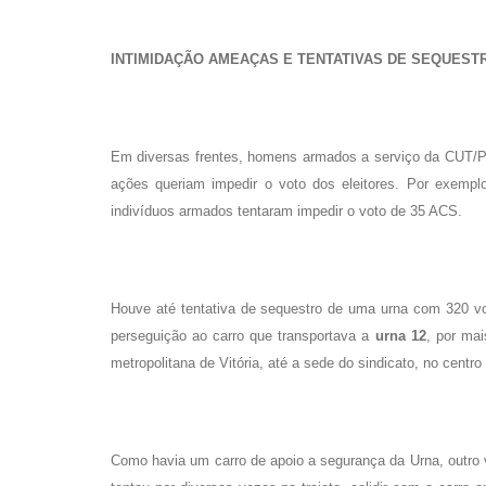
INTIMIDAÇÃO AMEAÇAS E TENTATIVAS DE SEQUEST
Em diversas frentes, homens armados a serviço da CUT/P
ações queriam impedir o voto dos eleitores. Por exemp
indivíduos armados tentaram impedir o voto de 35 ACS.
Houve até tentativa de sequestro de uma urna com 320 vot
perseguição ao carro que transportava a
urna 12
, por mai
metropolitana de Vitória, até a sede do sindicato, no centro 
Como havia um carro de apoio a segurança da Urna, outro v