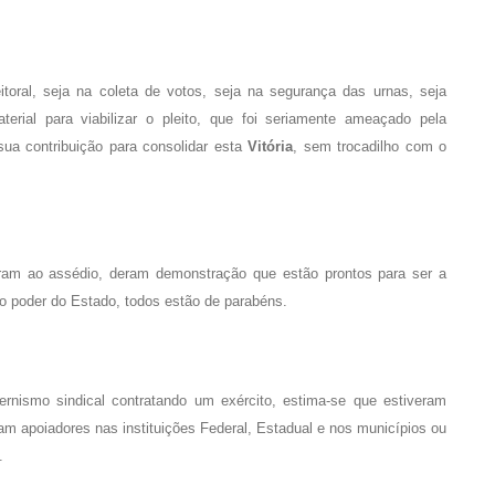
eitoral, seja na coleta de votos, seja na segurança das urnas, seja
erial para viabilizar o pleito, que foi seriamente ameaçado pela
sua contribuição para consolidar esta
Vitória
, sem trocadilho com o
ram ao assédio, deram demonstração que estão prontos para ser a
 o poder do Estado, todos estão de parabéns.
rnismo sindical contratando um exército, estima-se que estiveram
am apoiadores nas instituições Federal, Estadual e nos municípios ou
.