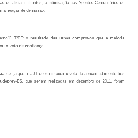
s de aliciar militantes, e intimidação aos Agentes Comunitários de
m ameaças de demissão.
verno/CUT/PT:
o resultado das urnas comprovou que a maioria
ou o voto de confiança.
ático, já que a CUT queria impedir o voto de aproximadamente três
audeprev-ES
, que seriam realizadas em dezembro de 2011, foram