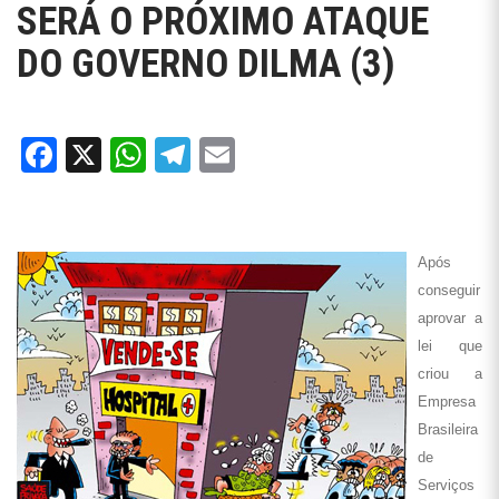
SERÁ O PRÓXIMO ATAQUE
DO GOVERNO DILMA (3)
Facebook
X
WhatsApp
Telegram
Email
Após
conseguir
aprovar a
lei que
criou a
Empresa
Brasileira
de
Serviços