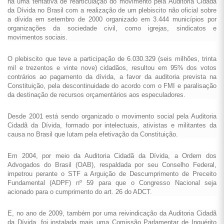
há uma tentativa de rearticulação do movimento pela Auditoria Cidadã
da Dívida no Brasil com a realização de um plebiscito não oficial sobre
a dívida em setembro de 2000 organizado em 3.444 municípios por
organizações da sociedade civil, como igrejas, sindicatos e
movimentos sociais.
O plebiscito que teve a participação de 6.030.329 (seis milhões, trinta
mil e trezentos e vinte nove) cidadãos, resultou em 95% dos votos
contrários ao pagamento da dívida, a favor da auditoria prevista na
Constituição, pela descontinuidade do acordo com o FMI e paralisação
da destinação de recursos orçamentários aos especuladores.
Desde 2001 está sendo organizado o movimento social pela Auditoria
Cidadã da Dívida, formado por intelectuais, ativistas e militantes da
causa no Brasil que lutam pela efetivação da Constituição.
Em 2004, por meio da Auditoria Cidadã da Dívida, a Ordem dos
Advogados do Brasil (OAB), respaldada por seu Conselho Federal,
impetrou perante o STF a Arguição de Descumprimento de Preceito
Fundamental (ADPF) nº 59 para que o Congresso Nacional seja
acionado para o cumprimento do art. 26 do ADCT.
E, no ano de 2009, também por uma reivindicação da Auditoria Cidadã
da Dívida, foi instalada mais uma Comissão Parlamentar de Inquérito