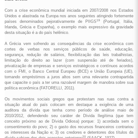
Com a crise econômica mundial iniciada em 2007/2008 nos Estados
Unidos e alastrada na Europa nos anos seguintes atingindo fortemente
19
países denominados pejorativamente de PIIGS
(Portugal, Itália,
Irlanda, Grécia e Espanha), o exemplo mais expressivo da gravidade
desta situação é a do país helênico.
A Grécia vem sofrendo as consequências da crise econômica com
cortes de verbas nos serviços públicos de saúde, educação,
segurança, redução de salários, flexibilização das leis trabalhistas,
limitação do direito ao lazer (com suspensão até de feriados),
privatização de empresas e serviços estratégicos e contínuos acordos
com o FMI, o Banco Central Europeu (BCE) e União Europeia (UE),
tomando empréstimos a juros altos sem uma relevante contrapartida
que capacite o país a ter uma razoável margem de manobra sobre sua
política econômica (FATORELLI, 2011).
Os movimentos sociais gregos que protestam nas ruas contra a
situação atual do país colocam em destaque a exigência de uma
auditora da dívida que tenha como período de análise maio de
2010/2012, defendendo seu caráter de Dívida Ilegítima (que tem
conceito próximo ao de Dívida Odiosa) porque: 1) acordada sem o
consentimento do povo; 2) o gasto dos recursos financeiros contrariou
os interesses da Nação e; 3) os credores e detentores dos títulos da
20
dívida sabiam dos dois aspectos anteriores
(SAACK, 1927).