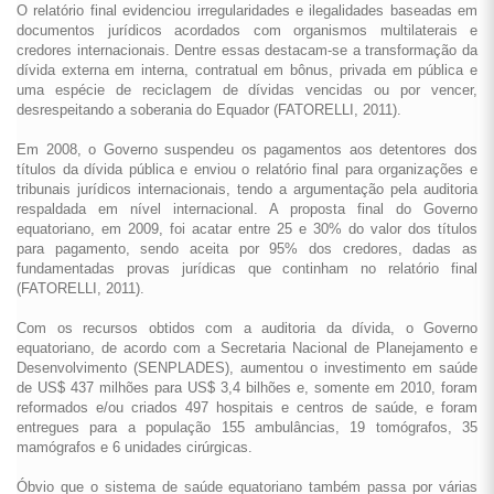
O relatório final evidenciou irregularidades e ilegalidades baseadas em
documentos jurídicos acordados com organismos multilaterais e
credores internacionais. Dentre essas destacam-se a transformação da
dívida externa em interna, contratual em bônus, privada em pública e
uma espécie de reciclagem de dívidas vencidas ou por vencer,
desrespeitando a soberania do Equador (FATORELLI, 2011).
Em 2008, o Governo suspendeu os pagamentos aos detentores dos
títulos da dívida pública e enviou o relatório final para organizações e
tribunais jurídicos internacionais, tendo a argumentação pela auditoria
respaldada em nível internacional. A proposta final do Governo
equatoriano, em 2009, foi acatar entre 25 e 30% do valor dos títulos
para pagamento, sendo aceita por 95% dos credores, dadas as
fundamentadas provas jurídicas que continham no relatório final
(FATORELLI, 2011).
Com os recursos obtidos com a auditoria da dívida, o Governo
equatoriano, de acordo com a Secretaria Nacional de Planejamento e
Desenvolvimento (SENPLADES), aumentou o investimento em saúde
de US$ 437 milhões para US$ 3,4 bilhões e, somente em 2010, foram
reformados e/ou criados 497 hospitais e centros de saúde, e foram
entregues para a população 155 ambulâncias, 19 tomógrafos, 35
mamógrafos e 6 unidades cirúrgicas.
Óbvio que o sistema de saúde equatoriano também passa por várias