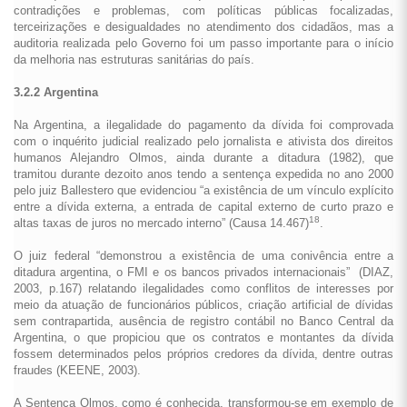
contradições e problemas, com políticas públicas focalizadas,
terceirizações e desigualdades no atendimento dos cidadãos, mas a
auditoria realizada pelo Governo foi um passo importante para o início
da melhoria nas estruturas sanitárias do país.
3.2.2 Argentina
Na Argentina, a ilegalidade do pagamento da dívida foi comprovada
com o inquérito judicial realizado pelo jornalista e ativista dos direitos
humanos Alejandro Olmos, ainda durante a ditadura (1982), que
tramitou durante dezoito anos tendo a sentença expedida no ano 2000
pelo juiz Ballestero que evidenciou “a existência de um vínculo explícito
entre a dívida externa, a entrada de capital externo de curto prazo e
18
altas taxas de juros no mercado interno” (Causa 14.467)
.
O juiz federal “demonstrou a existência de uma conivência entre a
ditadura argentina, o FMI e os bancos privados internacionais” (DIAZ,
2003, p.167) relatando ilegalidades como conflitos de interesses por
meio da atuação de funcionários públicos, criação artificial de dívidas
sem contrapartida, ausência de registro contábil no Banco Central da
Argentina, o que propiciou que os contratos e montantes da dívida
fossem determinados pelos próprios credores da dívida, dentre outras
fraudes (KEENE, 2003).
A Sentença Olmos, como é conhecida, transformou-se em exemplo de