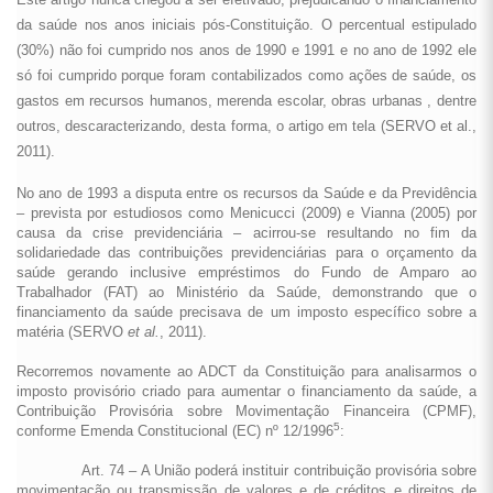
da saúde nos anos iniciais pós-Constituição. O percentual estipulado
(30%) não foi cumprido nos anos de 1990 e 1991 e no ano de 1992 ele
só foi cumprido porque foram contabilizados como ações de saúde, os
gastos em recursos humanos, merenda escolar, obras urbanas , dentre
outros, descaracterizando, desta forma, o artigo em tela (SERVO et al.,
2011).
No ano de 1993 a disputa entre os recursos da Saúde e da Previdência
– prevista por estudiosos como Menicucci (2009) e Vianna (2005) por
causa da crise previdenciária – acirrou-se resultando no fim da
solidariedade das contribuições previdenciárias para o orçamento da
saúde gerando inclusive empréstimos do Fundo de Amparo ao
Trabalhador (FAT) ao Ministério da Saúde, demonstrando que o
financiamento da saúde precisava de um imposto específico sobre a
matéria (SERVO
et al.
, 2011).
Recorremos novamente ao ADCT da Constituição para analisarmos o
imposto provisório criado para aumentar o financiamento da saúde, a
Contribuição Provisória sobre Movimentação Financeira (CPMF),
5
conforme Emenda Constitucional (EC) nº 12/1996
:
Art. 74 – A União poderá instituir contribuição provisória sobre
movimentação ou transmissão de valores e de créditos e direitos de