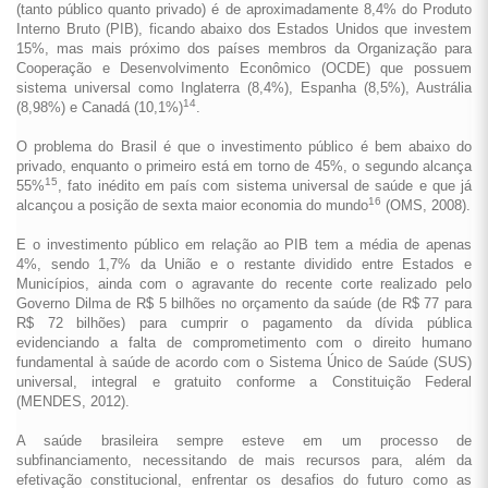
(tanto público quanto privado) é de aproximadamente 8,4% do Produto
Interno Bruto (PIB), ficando abaixo dos Estados Unidos que investem
15%, mas mais próximo dos países membros da Organização para
Cooperação e Desenvolvimento Econômico (OCDE) que possuem
sistema universal como Inglaterra (8,4%), Espanha (8,5%), Austrália
14
(8,98%) e Canadá (10,1%)
.
O problema do Brasil é que o investimento público é bem abaixo do
privado, enquanto o primeiro está em torno de 45%, o segundo alcança
15
55%
, fato inédito em país com sistema universal de saúde e que já
16
alcançou a posição de sexta maior economia do mundo
(OMS, 2008).
E o investimento público em relação ao PIB tem a média de apenas
4%, sendo 1,7% da União e o restante dividido entre Estados e
Municípios, ainda com o agravante do recente corte realizado pelo
Governo Dilma de R$ 5 bilhões no orçamento da saúde (de R$ 77 para
R$ 72 bilhões) para cumprir o pagamento da dívida pública
evidenciando a falta de comprometimento com o direito humano
fundamental à saúde de acordo com o Sistema Único de Saúde (SUS)
universal, integral e gratuito conforme a Constituição Federal
(MENDES, 2012).
A saúde brasileira sempre esteve em um processo de
subfinanciamento, necessitando de mais recursos para, além da
efetivação constitucional, enfrentar os desafios do futuro como as