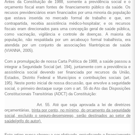
Antes da Constituição de 1988, somente a previdência social e o
orçamento fiscal eram fontes de financiamento público da saúde. Os
recusos previdenciários eram financiados por uma minoria da população
que estava inserida no mercado formal de trabalho e que, em
contrapartida, recebia assistência médico-hospitalar; e os recursos
fiscais eram direcionados para uma concepção geral de saúde pública,
como vacinação, vigilância e controle de doenças. A maioria da
população, não respaldada por um arcabouço formal trabalhista, era
atendida por um conjunto de associações filantrópicas de saúde
(VIANNA, 2005).
Com a promulgação de nossa Carta Política de 1988, a saúde passou a
integrar a Seguridade Social (art. 194), juntamente com a previdência e
assistência social devendo ser financiada por recursos da União,
Estados, Distrito Federal e Municípios e contribuições sociais (art.
195). Neste ponto inicial de nossa discussão, que envolve a seguridade
social, o primeiro destaque surge com o art. 55 do Ato das Disposições
Constitucionais Transitórias (ADCT) da Constituição:
Art. 55. Até que seja aprovada a lei de diretrizes
orçamentárias,
trinta por cento, no mínimo, do orçamento da seguridade
social, excluído o seguro-desemprego,
serão destinados ao setor de
saúde(grifo do autor).
Este artigo nunca chegou a ser efetivado, prejudicando o financiamento