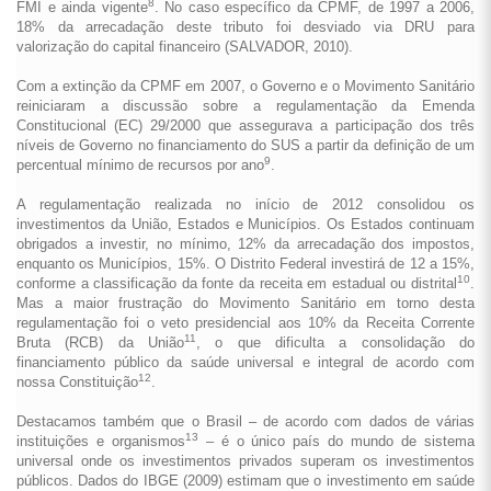
8
FMI e ainda vigente
. No caso específico da CPMF, de 1997 a 2006,
18% da arrecadação deste tributo foi desviado via DRU para
valorização do capital financeiro (SALVADOR, 2010).
Com a extinção da CPMF em 2007, o Governo e o Movimento Sanitário
reiniciaram a discussão sobre a regulamentação da Emenda
Constitucional (EC) 29/2000 que assegurava a participação dos três
níveis de Governo no financiamento do SUS a partir da definição de um
9
percentual mínimo de recursos por ano
.
A regulamentação realizada no início de 2012 consolidou os
investimentos da União, Estados e Municípios. Os Estados continuam
obrigados a investir, no mínimo, 12% da arrecadação dos impostos,
enquanto os Municípios, 15%. O Distrito Federal investirá de 12 a 15%,
10
conforme a classificação da fonte da receita em estadual ou distrital
.
Mas a maior frustração do Movimento Sanitário em torno desta
regulamentação foi o veto presidencial aos 10% da Receita Corrente
11
Bruta (RCB) da União
, o que dificulta a consolidação do
financiamento público da saúde universal e integral de acordo com
12
nossa Constituição
.
Destacamos também que o Brasil – de acordo com dados de várias
13
instituições e organismos
– é o único país do mundo de sistema
universal onde os investimentos privados superam os investimentos
públicos. Dados do IBGE (2009) estimam que o investimento em saúde