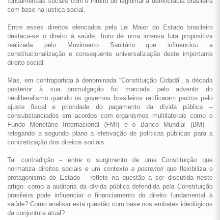
fundamentais sociais com o intuito de legitimar a democracia brasileira
com base na justiça social.
Entre esses direitos elencados pela Lei Maior do Estado brasileiro
destaca-se o direito à saúde, fruto de uma intensa luta propositiva
realizada pelo Movimento Sanitário que influenciou a
constitucionalização e consequente universalização deste importante
direito social.
Mas, em contrapartida à denominada “Constituição Cidadã”, a década
posterior à sua promulgação foi marcada pelo advento do
neoliberalismo quando os governos brasileiros ratificaram pactos pelo
ajuste fiscal e prioridade do pagamento da dívida pública –
consubstanciados em acordos com organismos multilaterais como o
Fundo Monetário Internacional (FMI) e o Banco Mundial (BM) –
relegando a segundo plano a efetivação de políticas públicas para a
concretização dos direitos sociais.
Tal contradição – entre o surgimento de uma Constituição que
normatiza direitos sociais e um contexto
a posteriori
que flexibiliza o
protagonismo do Estado – reflete na questão a ser discutida neste
artigo: como a auditoria da dívida pública defendida pela Constituição
brasileira pode influenciar o financiamento do direito fundamental à
saúde? Como analisar esta questão com base nos embates ideológicos
da conjuntura atual?