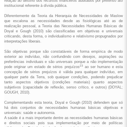
relação ao destino dos recursos financeiros auditados por pretenso ato
institucional referente à dívida pública.
Diferentemente da Teoria da Hierarquia de Necessidades de Maslow
que escalona as necessidades desde as fisiológicas até as de
realização pessoal, a Teoria das Necessidades Humanas Básicas de
Doyal e Gough (2010) são classificadas em objetivas e universais
criticando, desta forma, o individualismo e relativismo propugnados por
interpretações liberais.
São objetivas porque são constatáveis de forma empírica de modo
exterior ao indivíduo, não confundindo com desejos, aspirações ou
preferências individuais e são universais porque a não implementação
23
pode originar um estado de sérios prejuízos
ao ser humano e esta
concepção de sérios prejuízos é válida para qualquer indivíduo, em
qualquer parte da Terra, sob quaiquer condições, podendo prejudicar
tanto aspectos objetivos (condições materiais) quanto aspectos
subjetivos (capacidade de reflexão, senso crítico, e outros) (DOYAL;
GOUGH, 2010).
Complementando esta teoria, Doyal e Gough (2010) defendem que só
há dois conjuntos de necessidades humanas básicas objetivas e
universais: saúde e autonomia.
A saúde é a mais importante dentre as necessidades humanas básicas
e direitos sociais pois sua implementação por meio de políticas