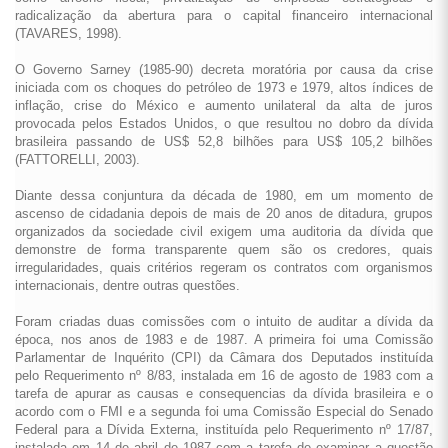
radicalização da abertura para o capital financeiro internacional
(TAVARES, 1998).
O Governo Sarney (1985-90) decreta moratória por causa da crise
iniciada com os choques do petróleo de 1973 e 1979, altos índices de
inflação, crise do México e aumento unilateral da alta de juros
provocada pelos Estados Unidos, o que resultou no dobro da dívida
brasileira passando de US$ 52,8 bilhões para US$ 105,2 bilhões
(FATTORELLI, 2003).
Diante dessa conjuntura da década de 1980, em um momento de
ascenso de cidadania depois de mais de 20 anos de ditadura, grupos
organizados da sociedade civil exigem uma auditoria da dívida que
demonstre de forma transparente quem são os credores, quais
irregularidades, quais critérios regeram os contratos com organismos
internacionais, dentre outras questões.
Foram criadas duas comissões com o intuito de auditar a dívida da
época, nos anos de 1983 e de 1987. A primeira foi uma Comissão
Parlamentar de Inquérito (CPI) da Câmara dos Deputados instituída
pelo Requerimento nº 8/83, instalada em 16 de agosto de 1983 com a
tarefa de apurar as causas e consequencias da dívida brasileira e o
acordo com o FMI e a segunda foi uma Comissão Especial do Senado
Federal para a Dívida Externa, instituída pelo Requerimento nº 17/87,
instalada em 14 de abril de 1987 com a tarefa de examinar a questão