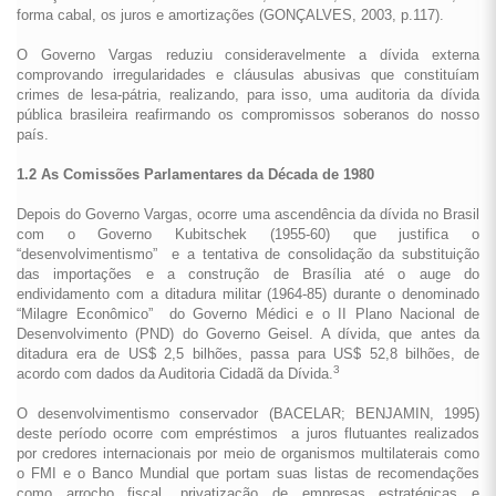
forma cabal, os juros e amortizações (GONÇALVES, 2003, p.117).
O Governo Vargas reduziu consideravelmente a dívida externa
comprovando irregularidades e cláusulas abusivas que constituíam
crimes de lesa-pátria, realizando, para isso, uma auditoria da dívida
pública brasileira reafirmando os compromissos soberanos do nosso
país.
1.2 As Comissões Parlamentares da Década de 1980
Depois do Governo Vargas, ocorre uma ascendência da dívida no Brasil
com o Governo Kubitschek (1955-60) que justifica o
“desenvolvimentismo” e a tentativa de consolidação da substituição
das importações e a construção de Brasília até o auge do
endividamento com a ditadura militar (1964-85) durante o denominado
“Milagre Econômico” do Governo Médici e o II Plano Nacional de
Desenvolvimento (PND) do Governo Geisel. A dívida, que antes da
ditadura era de US$ 2,5 bilhões, passa para US$ 52,8 bilhões, de
3
acordo com dados da Auditoria Cidadã da Dívida.
O desenvolvimentismo conservador (BACELAR; BENJAMIN, 1995)
deste período ocorre com empréstimos a juros flutuantes realizados
por credores internacionais por meio de organismos multilaterais como
o FMI e o Banco Mundial que portam suas listas de recomendações
como arrocho fiscal, privatização de empresas estratégicas e