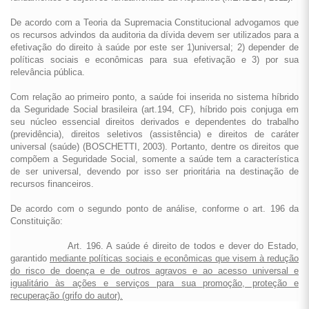
De acordo com a Teoria da Supremacia Constitucional advogamos que
os recursos advindos da auditoria da dívida devem ser utilizados para a
efetivação do direito à saúde por este ser 1)universal; 2) depender de
políticas sociais e econômicas para sua efetivação e 3) por sua
relevância pública.
Com relação ao primeiro ponto, a saúde foi inserida no sistema híbrido
da Seguridade Social brasileira (art.194, CF), híbrido pois conjuga em
seu núcleo essencial direitos derivados e dependentes do trabalho
(previdência), direitos seletivos (assistência) e direitos de caráter
universal (saúde) (BOSCHETTI, 2003). Portanto, dentre os direitos que
compõem a Seguridade Social, somente a saúde tem a característica
de ser universal, devendo por isso ser prioritária na destinação de
recursos financeiros.
De acordo com o segundo ponto de análise, conforme o art. 196 da
Constituição:
Art. 196. A saúde é direito de todos e dever do Estado,
garantido
mediante políticas sociais e econômicas que visem à redução
do risco de doença e de outros agravos e ao acesso universal e
igualitário às ações e serviços para sua promoção, proteção e
recuperação (grifo do autor).