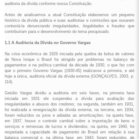
auditoria da dívida conforme nossa Constituição.
Antes de analisarmos a atual Constituição elaboramos um pequeno
histórico da dívida pública e suas auditorias e comissões que ousaram
contestá-la denunciando irregularidades, ilegalidades e fraudes que
contribuíram para o desenvolvimento do tema pesquisado.
1.1 A Auditoria da Dívida no Governo Vargas
Na crise econômica de 1929 iniciada pela quebra da bolsa de valores
de Nova Iorque o Brasil foi atingido por problemas no balanço de
pagamentos e na política cambial da década de 1930, o que fez com
que o primeiro Governo Vargas (1930-45) realizasse a primeira, e até
hoje a única, auditoria oficial da dívida externa (GONÇALVES, 2003, p.
114).
Getúlio Vargas dividiu a auditoria em seis fases, na primeira fase
iniciada em 1931 ele suspendeu a dívida para avaliação das
irregularidades e abusos dos credores; na segunda, também em 1931,
foi realizada a renegociação da dívida externa; na terceira, em 1934,
foram reduzidos os juros e adiadas as amortizações; na quarta fase,
em 1937, houve o controle cambial sobre a importação de bens e
serviços e remessas de lucros e dividendos; na quinta, em 1940, foi
respeitada a capacidade de pagamento do Brasil em relação à sua
balança comercial e, na última fase, em 1943, foram reduzidos, de