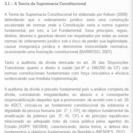
3.1 – A Teoria da Supremacia Constitucional
A Teoria da Supremacia Constitucional foi elaborada por Kelsen (2009)
defendendo que o ordenamento jurídico seria uma construção
escalonada de normas onde a Constituição seria a norma superior
fundamental, por isto, a Lei Fundamental. Seus princípios, regras,
direitos, deveres e garantias devem ser respeitados por todas as outras
normas do ordenamento jurídico sob o risco de perder sua legitimidade,
causar insegurança jurídica e demonstrar insinceridade normativa,
ocasionando uma frustração constitucional (BARROSO, 2007).
Tanto a auditoria da dívida elencada no art. 26 das Disposições
Transitórias quanto o direito à saúde (art.6º e 196/200 da CF) são
normas constitucionais fundamentais com força vinculativa e eficácia
evidenciando sua imediata implementação.
A auditoria da dívida é preceito fundamental pois a análise completa da
dívida, constatando irregularidades ou abusos e a consequente
responsabilização daqueles que a promoveram, de acordo com o art. 26
do ADCT, vincula-se ao fundamento constitucional da soberania e
dignidade da pessoa humana (art. 1º, I, CF), do objetivo fundamental da
erradicação da pobreza (art. 3º, III, CF) e do princípio republicano
relacionado ao adequado trato da coisa pública pelos agentes do
Estado (ADPF 59/2004), caracterizando, desta forma, a defesa dos
fundamentos e objetivos fundamentais da República (MENDES, 2011).