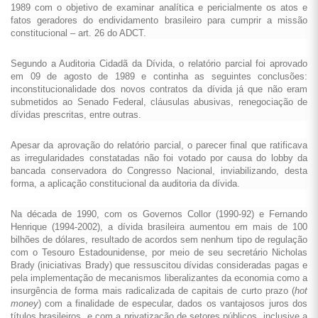
1989 com o objetivo de examinar analítica e pericialmente os atos e
fatos geradores do endividamento brasileiro para cumprir a missão
constitucional – art. 26 do ADCT.
Segundo a Auditoria Cidadã da Dívida, o relatório parcial foi aprovado
em 09 de agosto de 1989 e continha as seguintes conclusões:
inconstitucionalidade dos novos contratos da dívida já que não eram
submetidos ao Senado Federal, cláusulas abusivas, renegociação de
dívidas prescritas, entre outras.
Apesar da aprovação do relatório parcial, o parecer final que ratificava
as irregularidades constatadas não foi votado por causa do lobby da
bancada conservadora do Congresso Nacional, inviabilizando, desta
forma, a aplicação constitucional da auditoria da dívida.
Na década de 1990, com os Governos Collor (1990-92) e Fernando
Henrique (1994-2002), a dívida brasileira aumentou em mais de 100
bilhões de dólares, resultado de acordos sem nenhum tipo de regulação
com o Tesouro Estadounidense, por meio de seu secretário Nicholas
Brady (iniciativas Brady) que ressuscitou dívidas consideradas pagas e
pela implementação de mecanismos liberalizantes da economia como a
insurgência de forma mais radicalizada de capitais de curto prazo (
hot
money
) com a finalidade de especular, dados os vantajosos juros dos
títulos brasileiros, e com a privatização de setores públicos, inclusive a