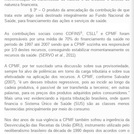
natureza financeira.
§ 3º – O produto da arrecadação da contribuição de que
trata este artigo será destinado integralmente ao Fundo Nacional de
Saúde, para financiamento das ações e serviços de saúde.
6
7
As contribuições sociais como COFINS
, CSLL
e CPMF foram
responsáveis por uma média de 70% do financiamento da saúde no
período de 1997 até 2007 sendo que a CPMF sozinha era responsável
por 1/3 destes recursos, conseguindo estabilizar momentaneamente os
recursos da saúde. (SERVO
et al.
, 2011).
A CPMF, por ter suscitado uma discussão sobre sua provisoriedade,
sempre foi alvo de polêmicas em torno da carga tributária e sobre sua
efetivadade na aplicação dos recursos. A CPMF, conforme Salvador
(2007), “é um desses tributos regressivos, pois ao incidir ao longo da
cadeia produtiva, é passível de ser transferida a terceiros; em outras
palavras, para os preços dos produtos adquiridos pelos consumidores.”
Mais uma vez evidenciando a injusta tributação brasileira, onde quem
financia o Sistema Único de Saúde (SUS) são as classes menos
favorecidas principalmente por meio do consumo.
Nos dez anos de sua vigência a CPMF também sofreu a ingerência da
Desvinculação das Receitas da União (DRU), instrumento utilizado pelo
neoliberalismo brasileiro da década de 1990 depois dos acordos com o