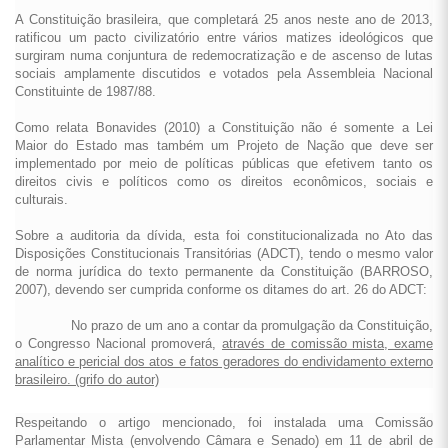
A Constituição brasileira, que completará 25 anos neste ano de 2013,
ratificou um pacto civilizatório entre vários matizes ideológicos que
surgiram numa conjuntura de redemocratização e de ascenso de lutas
sociais amplamente discutidos e votados pela Assembleia Nacional
Constituinte de 1987/88.
Como relata Bonavides (2010) a Constituição não é somente a Lei
Maior do Estado mas também um Projeto de Nação que deve ser
implementado por meio de políticas públicas que efetivem tanto os
direitos civis e políticos como os direitos econômicos, sociais e
culturais.
Sobre a auditoria da dívida, esta foi constitucionalizada no Ato das
Disposições Constitucionais Transitórias (ADCT), tendo o mesmo valor
de norma jurídica do texto permanente da Constituição (BARROSO,
2007), devendo ser cumprida conforme os ditames do art. 26 do ADCT:
No prazo de um ano a contar da promulgação da Constituição,
o Congresso Nacional promoverá,
através de comissão mista, exame
analítico e pericial dos atos e fatos geradores do endividamento externo
brasileiro. (grifo do autor)
Respeitando o artigo mencionado, foi instalada uma Comissão
Parlamentar Mista (envolvendo Câmara e Senado) em 11 de abril de