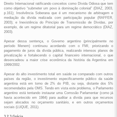
Direito Internacional ratificando conceitos como Dívida Odiosa que tem
como objetivo “submeter um povo à dominação colonial” (DIAZ, 2003,
p.161); Insolvência Soberana que é um mecanismo de arbitragem e
mediação da dívida realizada com participação popular (RAFFER,
2003); e Inexistência do Princípio de Transmissão de Dívidas, por
exemplo, de um regime ditatorial para um regime democrático (DIAZ,
2003).
Apesar dessa sentença, o Governo argentino (principalmente no
período Menem) continuou acordando com o FMI, priorizando o
pagamento de juros da dívida pública, realizando intensos planos de
privatização e fortalecendo o capital financeiro internacional, o que
desencadeou a maior crise econômica da história da Argentina em
1999/2002.
Apesar do alto investimento total em saúde se comparado com outros
países da região, o investimento especificamente público da saúde
argentina está em torno de 2% do PIB, ou seja, distante dos 5%
recomendados pela OMS. Tendo em vista este problema, o Parlamento
argentino está tentando instaurar uma Comssão Parlamentar (como já
havia acontecido em 1984) para auditar a dívida para que recursos
sejam alocados no orçamento sanitário, e em outros orçamentos
sociais (LUQUE, 2011).
3.2.3 Grécia