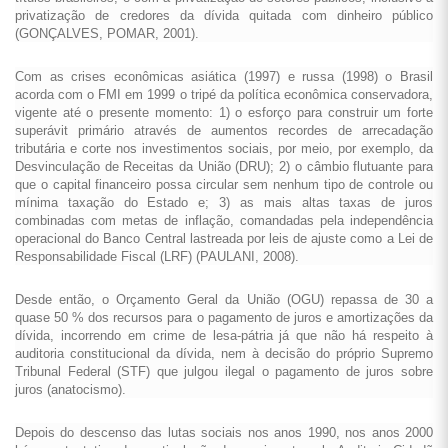
privatização de credores da dívida quitada com dinheiro público
(GONÇALVES, POMAR, 2001).
Com as crises econômicas asiática (1997) e russa (1998) o Brasil
acorda com o FMI em 1999 o tripé da política econômica conservadora,
vigente até o presente momento: 1) o esforço para construir um forte
superávit primário através de aumentos recordes de arrecadação
tributária e corte nos investimentos sociais, por meio, por exemplo, da
Desvinculação de Receitas da União (DRU); 2) o câmbio flutuante para
que o capital financeiro possa circular sem nenhum tipo de controle ou
mínima taxação do Estado e; 3) as mais altas taxas de juros
combinadas com metas de inflação, comandadas pela independência
operacional do Banco Central lastreada por leis de ajuste como a Lei de
Responsabilidade Fiscal (LRF) (PAULANI, 2008).
Desde então, o Orçamento Geral da União (OGU) repassa de 30 a
quase 50 % dos recursos para o pagamento de juros e amortizações da
dívida, incorrendo em crime de lesa-pátria já que não há respeito à
auditoria constitucional da dívida, nem à decisão do próprio Supremo
Tribunal Federal (STF) que julgou ilegal o pagamento de juros sobre
juros (anatocismo).
Depois do descenso das lutas sociais nos anos 1990, nos anos 2000