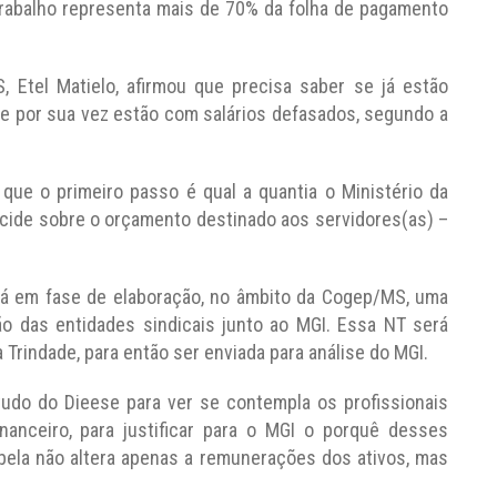
trabalho representa mais de 70% da folha de pagamento
Etel Matielo, afirmou que precisa saber se já estão
ue por sua vez estão com salários defasados, segundo a
que o primeiro passo é qual a quantia o Ministério da
ecide sobre o orçamento destinado aos servidores(as) –
stá em fase de elaboração, no âmbito da Cogep/MS, uma
ão das entidades sindicais junto ao MGI. Essa NT será
 Trindade, para então ser enviada para análise do MGI.
tudo do Dieese para ver se contempla os profissionais
nanceiro, para justificar para o MGI o porquê desses
bela não altera apenas a remunerações dos ativos, mas