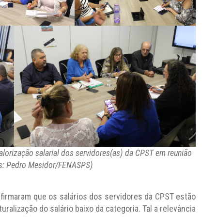
lorização salarial dos servidores(as) da CPST em reunião
s: Pedro Mesidor/FENASPS)
firmaram que os salários dos servidores da CPST estão
ralização do salário baixo da categoria. Tal a relevância