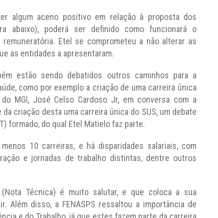
r algum aceno positivo em relação à proposta dos
ira abaixo), poderá ser definido como funcionará o
 remuneratória. Etel se comprometeu a não alterar as
ue as entidades a apresentaram.
ém estão sendo debatidos outros caminhos para a
aúde, como por exemplo a criação de uma carreira única
 do MGI, José Celso Cardoso Jr, em conversa com a
 da criação desta uma carreira única do SUS, um debate
) formado, do qual Etel Matielo faz parte.
menos 10 carreiras, e há disparidades salariais, com
ração e jornadas de trabalho distintas, dentre outros
ota Técnica) é muito salutar, e que coloca a sua
uir. Além disso, a FENASPS ressaltou a importância de
ncia e do Trabalho, já que estes fazem parte da carreira