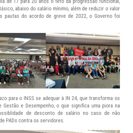
ia de 17 para 20 anos o teto da progressão funcional,
sico, abaixo do salário mínimo, além de reduzir o valor
is pautas do acordo de greve de 2022, o Governo foi
CLIDEN ODONTOLÓGICA
CLÍNICA ODONTOLÓGICA
azo para o INSS se adequar à IN 24, que transforma os
Centro . Belo Horizonte - CEP 3
(31) 3207-5500 / 3207-5502 / (
e Gestão e Desempenho, o que significa uma piora na
WHATS
ssiblidade de desconto de salário no caso de não
de PADs contra os servidores.
Mais detalhes