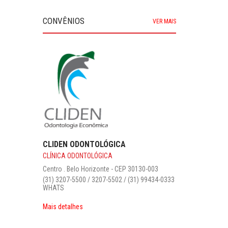
CONVÊNIOS
VER MAIS
GRUPO MOTOR HOME
AUTOMOTIVOS
Mangabeiras . Belo Horizonte - CEP 30315-382
Assistência 24h 0800 800 4600 / Matriz 31
2533 1700 / WhatsApp 31 3786 4600 / (31)
2515-4713
www.grupomotorhome.com.br
0130-003‎
31) 99434-0333
Mais detalhes