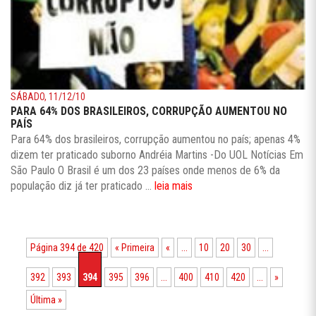
SÁBADO, 11/12/10
PARA 64% DOS BRASILEIROS, CORRUPÇÃO AUMENTOU NO
PAÍS
Para 64% dos brasileiros, corrupção aumentou no país; apenas 4%
dizem ter praticado suborno Andréia Martins -Do UOL Notícias Em
São Paulo O Brasil é um dos 23 países onde menos de 6% da
população diz já ter praticado ...
leia mais
Página 394 de 420
« Primeira
«
...
10
20
30
...
392
393
394
395
396
...
400
410
420
...
»
Última »